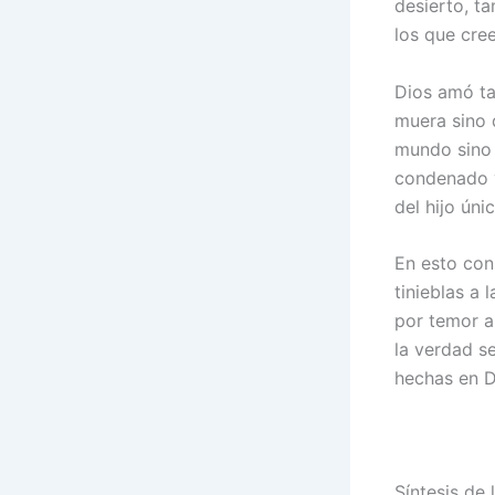
desierto, t
los que cree
Dios amó ta
muera sino 
mundo sino 
condenado y
del hijo úni
En esto cons
tinieblas a 
por temor a
la verdad s
hechas en D
Síntesis de 