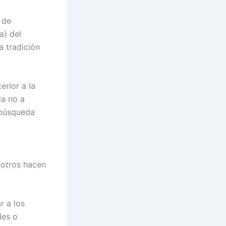
 de
a) del
a tradición
erior a la
da no a
 búsqueda
 otros hacen
r a los
les o