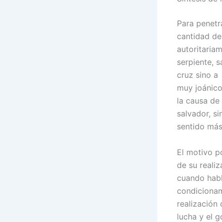
Para penetr
cantidad de 
autoritaria
serpiente, s
cruz sino a
muy joánico
la causa de
salvador, s
sentido más
El motivo p
de su reali
cuando habl
condicionam
realización
lucha y el 