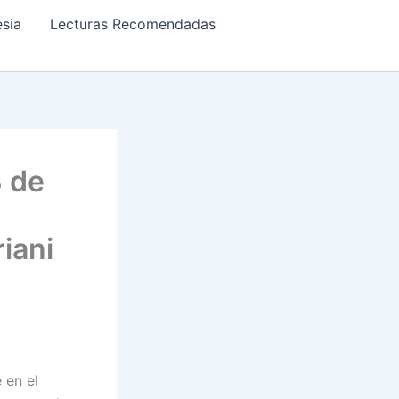
esia
Lecturas Recomendadas
8 de
riani
 en el