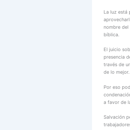
La luz está 
aprovecharl
nombre del h
bíblica.
El juicio s
presencia de
través de u
de lo mejor.
Por eso pod
condenación
a favor de 
Salvación pe
trabajadore