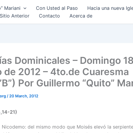
o” Mariani
Con Usted al Paso
Hacia una nueva Igl
Sitio Anterior
Contacto
Acerca de
ías Dominicales – Domingo 1
 de 2012 – 4to.de Cuaresma
”B”) Por Guillermo “Quito” Ma
.org
/
20 March, 2012
3,14-21)
a Nicodemo: del mismo modo que Moisés elevó la serpiente