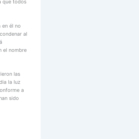
a que todos
 en él no
 condenar al
á
n el nombre
ieron las
ia la luz
conforme a
han sido