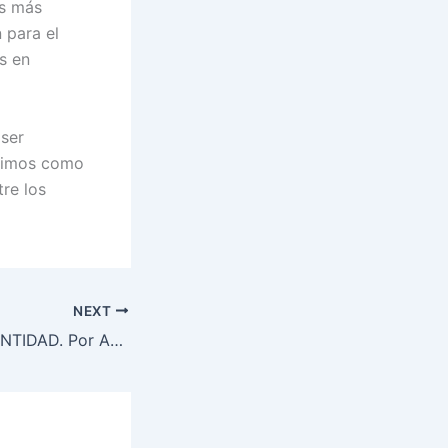
os más
 para el
s en
 ser
ivimos como
re los
NEXT
MÚSICA X LA IDENTIDAD. Por Abuelas de Plaza de Mayo Córdoba