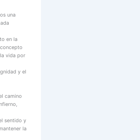
nos una
jada
to en la
n concepto
la vida por
ignidad y el
 el camino
nfierno,
l sentido y
 mantener la