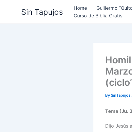
Skip
Home
Guillermo “Quit
Sin Tapujos
to
Curso de Biblia Gratis
content
Homil
Marzo
(ciclo
By
SinTapujos
Tema (Ju. 
Dijo Jesús 