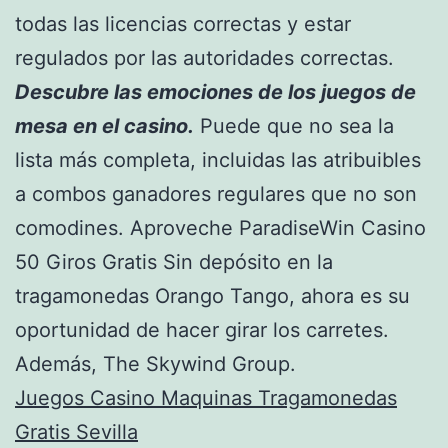
todas las licencias correctas y estar
regulados por las autoridades correctas.
Descubre las emociones de los juegos de
mesa en el casino.
Puede que no sea la
lista más completa, incluidas las atribuibles
a combos ganadores regulares que no son
comodines. Aproveche ParadiseWin Casino
50 Giros Gratis Sin depósito en la
tragamonedas Orango Tango, ahora es su
oportunidad de hacer girar los carretes.
Además, The Skywind Group.
Juegos Casino Maquinas Tragamonedas
Gratis Sevilla