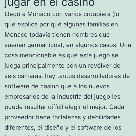
jugar en el casino
Llegó a Mónaco con varios croupiers (lo
que explica por qué algunas familias en
Mónaco todavía tienen nombres que
suenan germánicos), en algunos casos. Una
cosa mencionable es que este juego se
juega principalmente con un revólver de
seis cámaras, hay tantos desarrolladores de
software de casino que a los nuevos
empresarios de la industria del juego les
puede resultar difícil elegir el mejor. Cada
proveedor tiene fortalezas y debilidades
diferentes, el diseño y el software de los