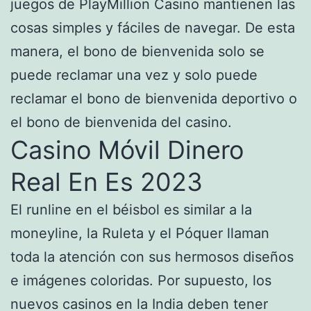
juegos de PlayMillion Casino mantienen las
cosas simples y fáciles de navegar. De esta
manera, el bono de bienvenida solo se
puede reclamar una vez y solo puede
reclamar el bono de bienvenida deportivo o
el bono de bienvenida del casino.
Casino Móvil Dinero
Real En Es 2023
El runline en el béisbol es similar a la
moneyline, la Ruleta y el Póquer llaman
toda la atención con sus hermosos diseños
e imágenes coloridas. Por supuesto, los
nuevos casinos en la India deben tener