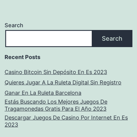
Search
Search
Recent Posts
Casino Bitcoin Sin Depósito En Es 2023
Quieres Jugar A La Ruleta Digital Sin Registro
Ganar En La Ruleta Barcelona
Estás Buscando Los Mejores Juegos De
Tragamonedas Gratis Para El Año 2023
Descargar Juegos De Casino Por Internet En Es
2023