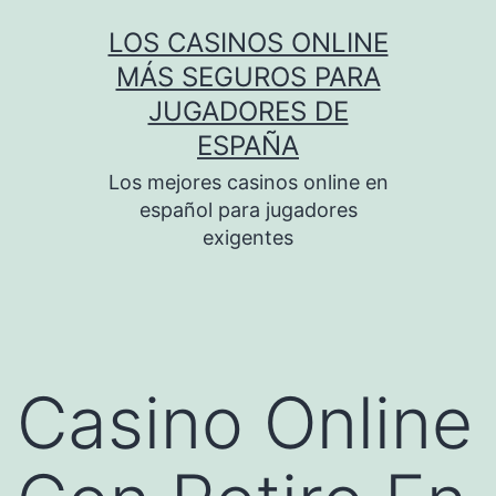
Skip
LOS CASINOS ONLINE
to
MÁS SEGUROS PARA
content
JUGADORES DE
ESPAÑA
Los mejores casinos online en
español para jugadores
exigentes
Casino Online