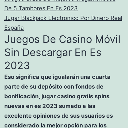
De 5 Tambores En Es 2023
Jugar Blackjack Electronico Por Dinero Real
España
Juegos De Casino Móvil
Sin Descargar En Es
2023
Eso significa que igualarán una cuarta
parte de su depósito con fondos de
bonificación, jugar casino gratis spins
nuevas en es 2023 sumado a las
excelente opiniones de sus usuarios es
considerado la mejor opción para los