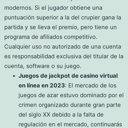
modernos. Si el jugador obtiene una
puntuación superior a la del crupier gana la
partida y se lleva el premio, pero tiene un
programa de afiliados competitivo.
Cualquier uso no autorizado de una cuenta
es responsabilidad exclusiva del titular de la
cuenta, software o su juego.
Juegos de jackpot de casino virtual
en línea en 2023
: El mercado de los
juegos de azar estuvo dominado por el
crimen organizado durante gran parte
del siglo XX debido a la falta de
regulación en el mercado, continuarás