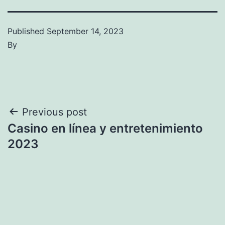
Published
September 14, 2023
By
Post
Previous post
Casino en línea y entretenimiento
navigation
2023