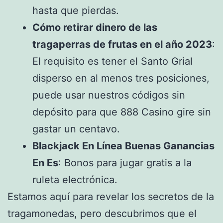
hasta que pierdas.
Cómo retirar dinero de las
tragaperras de frutas en el año 2023
:
El requisito es tener el Santo Grial
disperso en al menos tres posiciones,
puede usar nuestros códigos sin
depósito para que 888 Casino gire sin
gastar un centavo.
Blackjack En Línea Buenas Ganancias
En Es
: Bonos para jugar gratis a la
ruleta electrónica.
Estamos aquí para revelar los secretos de la
tragamonedas, pero descubrimos que el