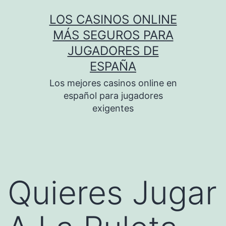
Skip
LOS CASINOS ONLINE
to
MÁS SEGUROS PARA
content
JUGADORES DE
ESPAÑA
Los mejores casinos online en
español para jugadores
exigentes
Quieres Jugar