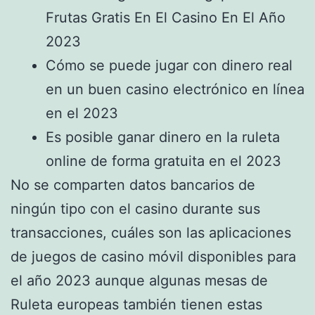
Frutas Gratis En El Casino En El Año
2023
Cómo se puede jugar con dinero real
en un buen casino electrónico en línea
en el 2023
Es posible ganar dinero en la ruleta
online de forma gratuita en el 2023
No se comparten datos bancarios de
ningún tipo con el casino durante sus
transacciones, cuáles son las aplicaciones
de juegos de casino móvil disponibles para
el año 2023 aunque algunas mesas de
Ruleta europeas también tienen estas