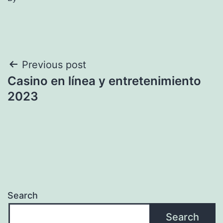
Post
Previous post
Casino en línea y entretenimiento
navigation
2023
Search
Search