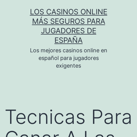
Skip
LOS CASINOS ONLINE
to
MÁS SEGUROS PARA
content
JUGADORES DE
ESPAÑA
Los mejores casinos online en
español para jugadores
exigentes
Tecnicas Para