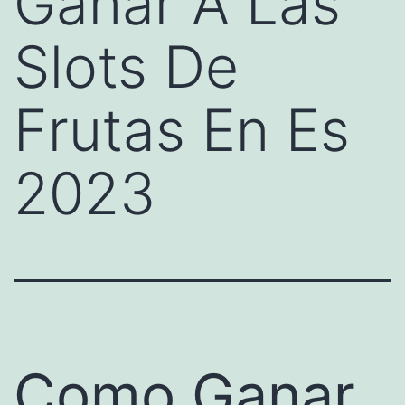
Ganar A Las
Slots De
Frutas En Es
2023
Como Ganar